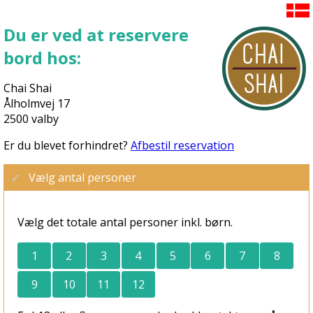
Du er ved at reservere
bord hos:
Chai Shai
Ålholmvej 17
2500 valby
Er du blevet forhindret?
Afbestil reservation
Vælg antal personer
Vælg det totale antal personer inkl. børn.
1
2
3
4
5
6
7
8
9
10
11
12